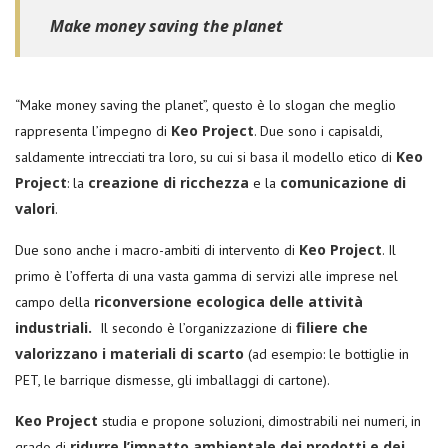
Make money saving the planet
“Make money saving the planet”, questo è lo slogan che meglio
Keo Project
rappresenta l’impegno di
. Due sono i capisaldi,
Keo
saldamente intrecciati tra loro, su cui si basa il modello etico di
Project
creazione di ricchezza
comunicazione di
: la
e la
valori
.
Keo Project
Due sono anche i macro-ambiti di intervento di
. Il
primo è l’offerta di una vasta gamma di servizi alle imprese nel
riconversione ecologica delle attività
campo della
industriali.
filiere che
Il secondo è l’organizzazione di
valorizzano i materiali di scarto
(ad esempio: le bottiglie in
PET, le barrique dismesse, gli imballaggi di cartone).
Keo Project
studia e propone soluzioni, dimostrabili nei numeri, in
ridurre l’impatto ambientale dei prodotti e dei
grado di