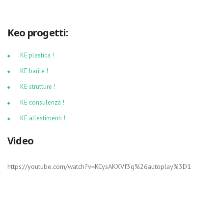
Keo progetti:
KE plastica !
KE barile !
KE strutture !
KE consulenza !
KE allestimenti !
Video
https://youtube.com/watch?v=KCysAKXVf3g%26autoplay%3D1