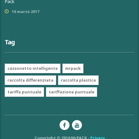
Pack
16 marzo 2017
Tag
cassonetto intelligente
mrpack
raccolta differenziata
raccolta plastica
tariffa puntuale
tariffazione puntuale
Copyright © 2016 MrPACK -
Privacy